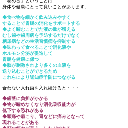
「噛める」ということは
身体や健康にとって良いことがあります。
◆食べ物を細かく飲み込みやすく
することで胃腸の消化をサポートする
◆よく噛むことでだ液の量が増える
むし歯や歯周病を予防するだけでなく
糖尿病などの生活習慣病を抑制する
◆味わって食べることで消化液や
ホルモン分泌が促進して
胃腸を健康に保つ
◆脳が刺激されより多くの血液を
送り込むことができるため
これらにより認知症予防につながる
合わない入れ歯を入れ続けると・・・
◆歯茎に負担がかかる
◆物が噛めなくなり消化吸収能力が
低下する恐れがある
◆頭痛や肩こり、胃などに痛みとなって
現れることがある