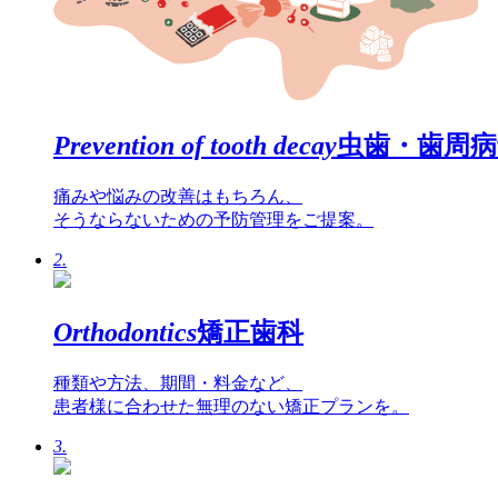
Prevention of tooth decay
虫歯・歯周病
痛みや悩みの改善はもちろん、
そうならないための予防管理をご提案。
2.
Orthodontics
矯正歯科
種類や方法、期間・料金など、
患者様に合わせた無理のない矯正プランを。
3.