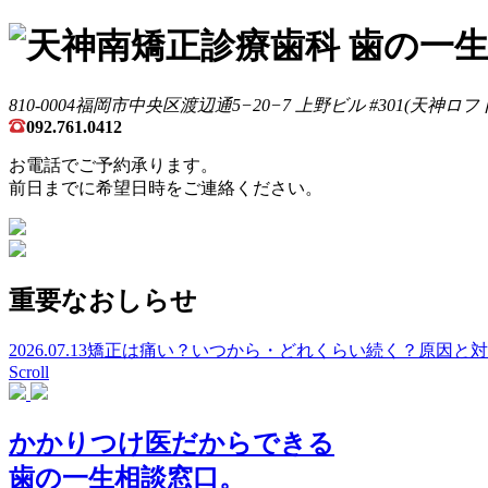
810-0004
福岡市中央区渡辺通
5−20−7
上野ビル
#301
(天神ロフ
092.761.0412
お電話でご予約承ります。
前日までに希望日時をご連絡ください。
重要なおしらせ
2026.07.13
矯正は痛い？いつから・どれくらい続く？原因と対
Scroll
かかりつけ医だからできる
歯の一生相談窓口。