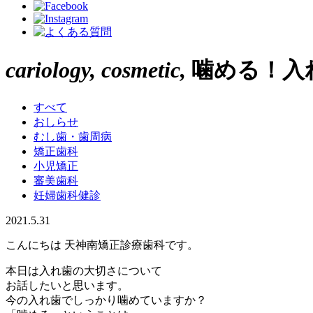
cariology
,
cosmetic
,
噛める！入
すべて
おしらせ
むし歯・歯周病
矯正歯科
小児矯正
審美歯科
妊婦歯科健診
2021.5.31
こんにちは 天神南矯正診療歯科です。
本日は入れ歯の大切さについて
お話したいと思います。
今の入れ歯でしっかり噛めていますか？