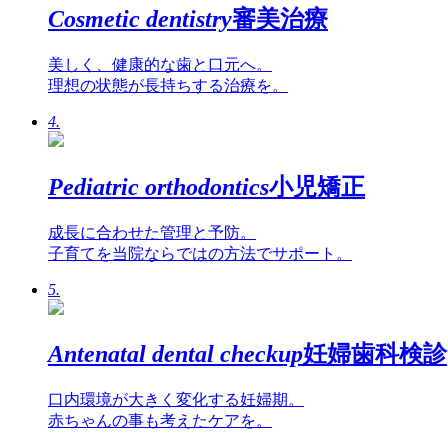
Cosmetic dentistry
審美治療
美しく、健康的な歯と口元へ。
理想の状態が長持ちする治療を。
4.
Pediatric orthodontics
小児矯正
成長に合わせた管理と予防。
子育てを当院ならではの方法でサポート。
5.
Antenatal dental checkup
妊婦歯科検診
口内環境が大きく変化する妊婦期。
赤ちゃんの事も考えたケアを。