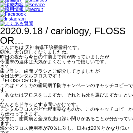
2020.9.18 /
cariology
,
FLOSS
OR…
こんにちは 天神南矯正診療歯科です。
朝晩、大分涼しくなりましたね。
昨日の夜から今日の午前まで雨が降っていましたが
今週末の連休は天気がよくなりそうで嬉しいです。
さて、
歯ブラシ、歯間ブラシとご紹介してきましたが
今日はデンタルフロスです！
『FLOSS OR DIE』
これはアメリカの歯周病予防キャンペーンのキャッチコピーで
す。
「あなたはフロスをしますか、それとも死を選びますか」とい
う
なんともドキッとする問いかけです。
デンタルフロスがどれ程重要なものか、このキャッチコピーか
ら伝わってきます。
実際に、歯周病と全身疾患は深い関りがあることが分かってい
ます。
海外のフロス使用率が70％に対し、日本は20％とかなり低い
です。