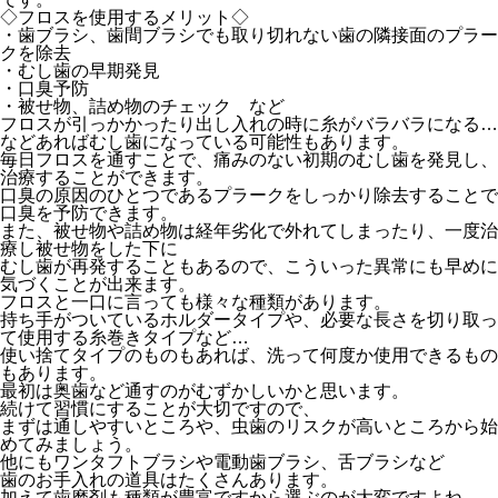
◇フロスを使用するメリット◇
・歯ブラシ、歯間ブラシでも取り切れない歯の隣接面のプラー
クを除去
・むし歯の早期発見
・口臭予防
・被せ物、詰め物のチェック など
フロスが引っかかったり出し入れの時に糸がバラバラになる…
などあればむし歯になっている可能性もあります。
毎日フロスを通すことで、痛みのない初期のむし歯を発見し、
治療することができます。
口臭の原因のひとつであるプラークをしっかり除去することで
口臭を予防できます。
また、被せ物や詰め物は経年劣化で外れてしまったり、一度治
療し被せ物をした下に
むし歯が再発することもあるので、こういった異常にも早めに
気づくことが出来ます。
フロスと一口に言っても様々な種類があります。
持ち手がついているホルダータイプや、必要な長さを切り取っ
て使用する糸巻きタイプなど…
使い捨てタイプのものもあれば、洗って何度か使用できるもの
もあります。
最初は奥歯など通すのがむずかしいかと思います。
続けて習慣にすることが大切ですので、
まずは通しやすいところや、虫歯のリスクが高いところから始
めてみましょう。
他にもワンタフトブラシや電動歯ブラシ、舌ブラシなど
歯のお手入れの道具はたくさんあります。
加えて歯磨剤も種類が豊富ですから選ぶのが大変ですよね。