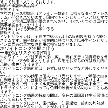
通じて利用・入手しております。
国内の承認医薬品等の
有無の明示
マウスピース型矯正（アライナー矯正）は様々なタイプ・シス
テムが開発されています。国内でもインビザラインと似たマウ
スピース型矯正装置が販売されており、そのいくつかは国内で
薬事承認されております。
諸外国における安全性等に係る
情報の明示
インビザラインは、全世界で600万以上の症例数を持つ治療シ
ステムです。歯科矯正が潜在的に持つリスク以外でインビザラ
インに固有の重大な副作用の報告はありません。
ホワイトニング治療に伴う
一般的なリスクや副作用
※ホワイトニングは美容医療に属し、
現在疾患（知覚過敏を含
む）のない方が対象
となります。疾患をお持ちの方は原則的に
治療が優先となります。
ホワイトニング施術前は、必ず口紅やリップなど外してくださ
い。
ホワイトニングの効果は個人により異なります。ご希望の白さ
に到達するまでには複数回の処置が必要な場合があります。
変色の原因（例：エナメル質形成不全、象牙質形成不全症、テ
トラサイクリン）によっては色調の改善が見込めないこともあ
ります。
ホワイトニング効果の持続期間は、変色の原因及び生活習慣に
よって変わります。
ホワイトニングにより、歯の痛み・知覚過敏・歯肉の灼熱感・
粘膜の潰瘍などを生じることがあります。