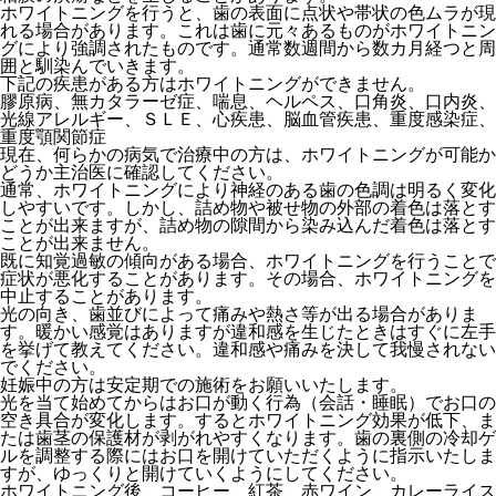
ホワイトニングを行うと、歯の表面に点状や帯状の色ムラが現
れる場合があります。これは歯に元々あるものがホワイトニン
グにより強調されたものです。通常数週間から数カ月経つと周
囲と馴染んでいきます。
下記の疾患がある方はホワイトニングができません。
膠原病、無カタラーゼ症、喘息、ヘルペス、口角炎、口内炎、
光線アレルギー、ＳＬＥ、心疾患、脳血管疾患、重度感染症、
重度顎関節症
現在、何らかの病気で治療中の方は、ホワイトニングが可能か
どうか主治医に確認してください。
通常、ホワイトニングにより神経のある歯の色調は明るく変化
しやすいです。しかし、詰め物や被せ物の外部の着色は落とす
ことが出来ますが、詰め物の隙間から染み込んだ着色は落とす
ことが出来ません。
既に知覚過敏の傾向がある場合、ホワイトニングを行うことで
症状が悪化することがあります。その場合、ホワイトニングを
中止することがあります。
光の向き、歯並びによって痛みや熱さ等が出る場合がありま
す。暖かい感覚はありますが違和感を生じたときはすぐに左手
を挙げて教えてください。違和感や痛みを決して我慢されない
でください。
妊娠中の方は安定期での施術をお願いいたします。
光を当て始めてからはお口が動く行為（会話・睡眠）でお口の
空き具合が変化します。するとホワイトニング効果が低下、ま
たは歯茎の保護材が剥がれやすくなります。歯の裏側の冷却ゲ
ルを調整する際にはお口を開けていただくように指示いたしま
すが、ゆっくりと開けていくようにしてください。
ホワイトニング後、コーヒー、紅茶、赤ワイン、カレーライス