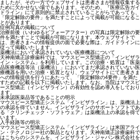
ましたが、その一方でウェブサイトは患者さまが情報収集する
ために欠かせない場でもあります。そのため、『医療広告ガイ
ドライン』にて原則的に禁止されていることがらであっても、
「限定解除の要件」を満たすことによって掲載が可能になるこ
とがあります。
症例写真の掲載について
治療前後（いわゆるビフォーアフター）の写真は限定解除の要
件を満たすことで掲載が可能になります。本ウェブサイトで
は、患者さまへの情報提供の面で必要な際は、ガイドラインに
従って掲載いたします。
薬機法において承認されていない医療機器について
天神南矯正診療歯科では、マウスピース型矯正の「インビザラ
イン・システム」を利用しています。この治療・処置は「医薬
品医療機器等法（薬機法）」においてまだ承認されていない医
療機器を用いた治療・処置となり、ウェブサイトにて患者さま
への情報提供を行うにあたって、「限定解除の4要件」を満た
すための記載を以下に掲載いたします。なお、当院はマウスピ
ース型矯正（インビザライン）の有効性を認め導入をしており
ます。
未承認医薬品等であることの明示
マウスピース型矯正システム「インビザライン」は、薬機法上
の承認を得ていません。インビザラインのサポートソフトであ
る「クリンチェック・ソフトウェア」は薬機法上の承認を得て
います。
入手経路等の明示
マウスピース型矯正システム「インビザライン」は米国アライ
ン・テクノロジー社の製品となります。天神南矯正診療歯科で
はこちらのシステムを、インビザライン・ジャパン株式会社を