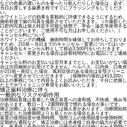
などの色素の濃いものを食べたり飲んだりした場合は、必ず、
当日お渡しする歯磨き粉ですぐにブラッシングをしてくださ
い。
ホワイトニングの効果を客観的に評価できるようにするため、
施術前後で歯の写真を撮影させていただきます。（※撮影した
口腔内写真は個人特定不可能な状態で、学会・論文等使用する
ことがございます。ご使用不可な方はお申し出ください。）
キャンセル料について
ホワイトニングの機械、施術時間を確保してお待ちしておりま
すため、2日前～当日までのキャンセル・変更についてはいか
なる場合もキャンセル料として税込3,500円をいただきます。
キャンセル・変更される場合は診察時間内にお電話にてご連絡
ください。
キャンセル料のお支払いは翌月末までとし、お支払いがない場
合は次回施術がお受けできません。ヘルペス、口内炎、口角炎
が2日前～発症した場合、風邪症状のある場合は全顎クリーニ
ングへ変更させていただきます。（保険外の場合は¥13,200）
以上の事柄について内容をよくお読みいただき、十分に把握し
た上でホワイトニング希望をお願いいたします。
矯正歯科治療に伴う
一般的なリスクや副作用
治療開始直後は装着した矯正装置への違和感、不快感、痛み等
があります。数日～1・2週間程度で慣れる場合が多いです。
矯正治療による歯の動き方には個人差があります。治療開始前
に想定した治療期間よりも長くかかる場合もあります。
装置の使用頻度や使用時間、顎間ゴムの使用頻度や使用時間、
定期的な通院など、矯正治療には患者様ご自身の協力が必要で
す。患者様ご自身の協力が、治療の結果や治療にかかる期間に