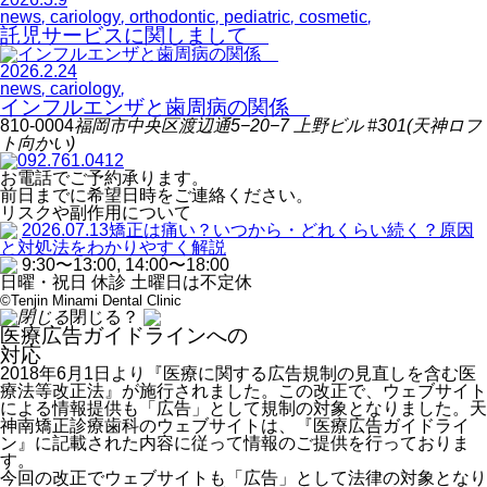
news
,
cariology
,
orthodontic
,
pediatric
,
cosmetic
,
託児サービスに関しまして
2026.2.24
news
,
cariology
,
インフルエンザと歯周病の関係
810-0004
福岡市中央区渡辺通
5−20−7
上野ビル
#301
(天神ロフ
ト向かい)
092.761.0412
お電話でご予約承ります。
前日までに希望日時をご連絡ください。
リスクや副作用について
2026.07.13
矯正は痛い？いつから・どれくらい続く？原因
と対処法をわかりやすく解説
9:30
〜
13:00, 14:00
〜
18:00
日曜・祝日 休診 土曜日は不定休
©Tenjin Minami Dental Clinic
閉じる？
医療広告ガイドラインへの
対応
2018年6月1日より『医療に関する広告規制の見直しを含む医
療法等改正法』が施行されました。この改正で、ウェブサイト
による情報提供も「広告」として規制の対象となりました。天
神南矯正診療歯科のウェブサイトは、『医療広告ガイドライ
ン』に記載された内容に従って情報のご提供を行っておりま
す。
今回の改正でウェブサイトも「広告」として法律の対象となり