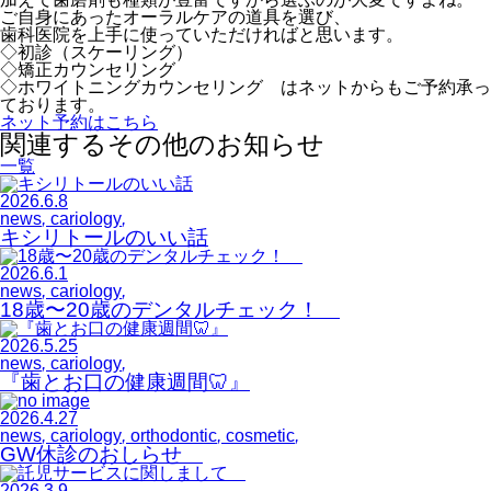
ご自身にあったオーラルケアの道具を選び、
歯科医院を上手に使っていただければと思います。
◇初診（スケーリング）
◇矯正カウンセリング
◇ホワイトニングカウンセリング はネットからもご予約承っ
ております。
ネット予約はこちら
関連するその他のお知らせ
一覧
2026.6.8
news
,
cariology
,
キシリトールのいい話
2026.6.1
news
,
cariology
,
18歳〜20歳のデンタルチェック！
2026.5.25
news
,
cariology
,
『歯とお口の健康週間🦷』
2026.4.27
news
,
cariology
,
orthodontic
,
cosmetic
,
GW休診のおしらせ
2026.3.9