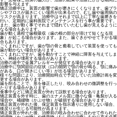
影響を与えます。
矯正治療中は、装置の影響で歯が磨きにくくなります。歯ブラ
シやフロスが届きにくい場所が出来るので、むし歯や歯周病の
リスクが高まります。治療中はそれまで以上に丁寧な歯磨きを
行い、定期的に歯科医院でメンテナンスを行う事が重要です。
また、歯が動く事でそれまで隠れていたむし歯が見えるように
なる場合もあります。
歯が動く過程で歯根吸収（歯の根の部分が溶けて短くなる現
象）が起こる場合があります。また、歯ぐきがやせて下がる場
合もあります。
ごくまれにですが、歯が顎の骨と癒着していて装置を使っても
歯が動かない場合があります。
ごくまれにですが、歯を動かすことで神経に障害を与えてしま
い、神経が壊死する場合があります。
治療の途中で金属アレルギーが発症する場合があります。
治療中に顎関節症の症状（口の開閉で顎の骨が鳴る、顎に痛み
がある、口が開きにくい等）が出る場合があります。
様々な問題により、治療開始時点で予定していた治療計画を変
更する場合があります。
歯を削ることで、形を修正したり、咬み合わせの微調整を行っ
たりする場合があります。
食事中などに矯正装置が外れて誤飲する場合があります。
矯正装置を外す時に、歯のエナメル質に微小な傷・亀裂が入る
場合や、補綴物（かぶせ物）が破損する場合があります。
矯正装置が外れた後、保定装置を指示通りに使用しない場合、
後戻りが生じる可能性が高まります。
矯正装置が外れた後、治療前の咬み合わせに合わせて作られた
補綴物（かぶせ物）や修復物（むし歯の治療）をやり直す必要