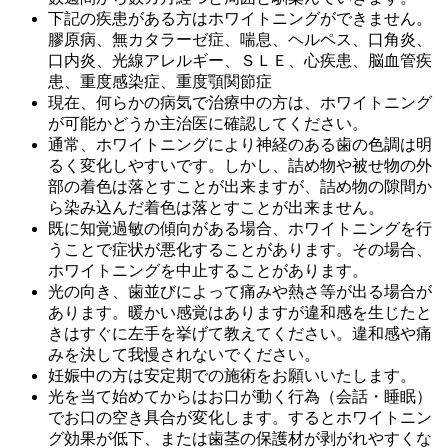
下記の疾患がある方はホワイトニングができません。
膠原病、無カタラーゼ症、喘息、ヘルペス、口角炎、
口内炎、光線アレルギー、ＳＬＥ、心疾患、脳血管疾
患、重度感染症、重度顎関節症
現在、何らかの病気で治療中の方は、ホワイトニング
が可能かどうか主治医に確認してください。
通常、ホワイトニングにより神経のある歯の色調は明
るく変化しやすいです。しかし、詰め物や被せ物の外
部の着色は落とすことが出来ますが、詰め物の隙間か
ら染み込んだ着色は落とすことが出来ません。
既に知覚過敏の傾向がある場合、ホワイトニングを行
うことで症状が悪化することがあります。その場合、
ホワイトニングを中止することがあります。
光の向き、歯並びによって痛みや熱さ等が出る場合が
あります。暖かい感覚はありますが違和感を生じたと
きはすぐに左手を挙げて教えてください。違和感や痛
みを決して我慢されないでください。
妊娠中の方は安定期での施術をお願いいたします。
光を当て始めてからはお口が動く行為（会話・睡眠）
でお口の空き具合が変化します。するとホワイトニン
グ効果が低下、または歯茎の保護材が剥がれやすくな