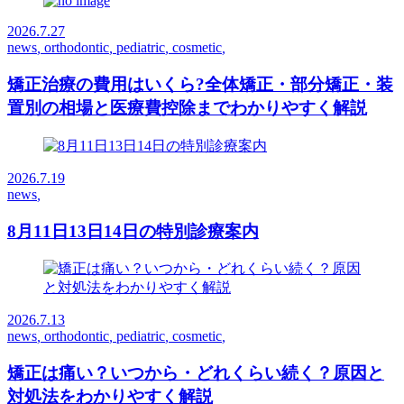
2026.7.27
news
,
orthodontic
,
pediatric
,
cosmetic
,
矯正治療の費用はいくら?全体矯正・部分矯正・装
置別の相場と医療費控除までわかりやすく解説
2026.7.19
news
,
8月11日13日14日の特別診療案内
2026.7.13
news
,
orthodontic
,
pediatric
,
cosmetic
,
矯正は痛い？いつから・どれくらい続く？原因と
対処法をわかりやすく解説