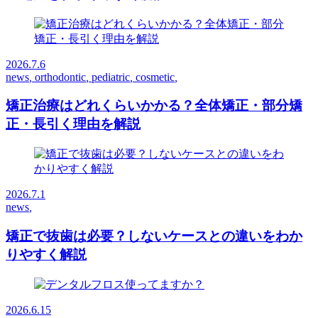
2026.7.6
news
,
orthodontic
,
pediatric
,
cosmetic
,
矯正治療はどれくらいかかる？全体矯正・部分矯
正・長引く理由を解説
2026.7.1
news
,
矯正で抜歯は必要？しないケースとの違いをわか
りやすく解説
2026.6.15