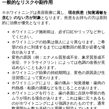
一般的なリスクや副作用
※ホワイトニングは美容医療に属し、
現在疾患（知覚過敏を
含む）のない方が対象
となります。疾患をお持ちの方は原則
的に治療が優先となります。
ホワイトニング施術前は、必ず口紅やリップなど外し
てください。
ホワイトニングの効果は個人により異なります。ご希
望の白さに到達するまでには複数回の処置が必要な場
合があります。
変色の原因（例：エナメル質形成不全、象牙質形成不
全症、テトラサイクリン）によっては色調の改善が見
込めないこともあります。
ホワイトニング効果の持続期間は、変色の原因及び生
活習慣によって変わります。
ホワイトニングにより、歯の痛み・知覚過敏・歯肉の
灼熱感・粘膜の潰瘍などを生じることがあります。
ホワイトニングを行うと、歯の表面に点状や帯状の色
ムラが現れる場合があります。これは歯に元々あるも
のがホワイトニングにより強調されたものです。通常
数週間から数カ月経つと周囲と馴染んでいきます。