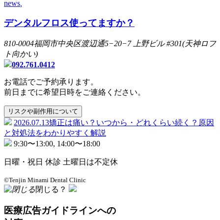
news
,
デンタルフロス使ってますか？
810-0004
福岡市中央区渡辺通
5−20−7
上野ビル
#301
(天神ロフ
ト向かい)
092.761.0412
お電話でご予約承ります。
前日までに希望日時をご連絡ください。
リスクや副作用について
2026.07.13
矯正は痛い？いつから・どれくらい続く？原因
と対処法をわかりやすく解説
9:30
〜
13:00, 14:00
〜
18:00
日曜・祝日 休診 土曜日は不定休
©Tenjin Minami Dental Clinic
閉じる？
医療広告ガイドラインへの