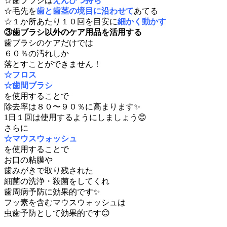
☆歯ブラシは
えんぴつ持ち
☆毛先を
歯と歯茎の境目に沿わせて
あてる
☆１か所あたり１０回を目安に
細かく動かす
③歯ブラシ以外のケア用品を活用する
歯ブラシのケアだけでは
６０％の汚れしか
落とすことができません！
☆フロス
☆歯間ブラシ
を使用することで
除去率は８０〜９０％に高まります✨
1日１回は使用するようにしましょう😊
さらに
☆マウスウォッシュ
を使用することで
お口の粘膜や
歯みがきで取り残された
細菌の洗浄・殺菌をしてくれ
歯周病予防に効果的です✨
フッ素を含むマウスウォッシュは
虫歯予防として効果的です😊