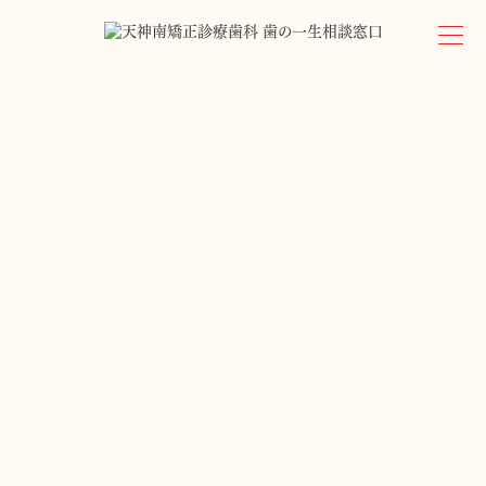
2022.7.18 /
news
,
maternity
妊娠するとお口の中はどうかわる？