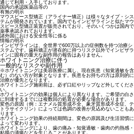
通じて利用・入手しております。
国内の承認医薬品等の
有無の明示
マウスピース型矯正（アライナー矯正）は様々なタイプ・シス
テムが開発されています。国内でもインビザラインと似たマウ
スピース型矯正装置が販売されており、そのいくつかは国内で
薬事承認されております。
諸外国における安全性等に係る
情報の明示
インビザラインは、全世界で600万以上の症例数を持つ治療シ
ステムです。歯科矯正が潜在的に持つリスク以外でインビザラ
インに固有の重大な副作用の報告はありません。
ホワイトニング治療に伴う
一般的なリスクや副作用
※ホワイトニングは美容医療に属し、
現在疾患（知覚過敏を含
む）のない方が対象
となります。疾患をお持ちの方は原則的に
治療が優先となります。
ホワイトニング施術前は、必ず口紅やリップなど外してくださ
い。
ホワイトニングの効果は個人により異なります。ご希望の白さ
に到達するまでには複数回の処置が必要な場合があります。
変色の原因（例：エナメル質形成不全、象牙質形成不全症、テ
トラサイクリン）によっては色調の改善が見込めないこともあ
ります。
ホワイトニング効果の持続期間は、変色の原因及び生活習慣に
よって変わります。
ホワイトニングにより、歯の痛み・知覚過敏・歯肉の灼熱感・
粘膜の潰瘍などを生じることがあります。