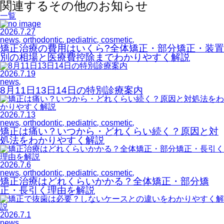
関連するその他のお知らせ
一覧
2026.7.27
news
,
orthodontic
,
pediatric
,
cosmetic
,
矯正治療の費用はいくら?全体矯正・部分矯正・装置
別の相場と医療費控除までわかりやすく解説
2026.7.19
news
,
8月11日13日14日の特別診療案内
2026.7.13
news
,
orthodontic
,
pediatric
,
cosmetic
,
矯正は痛い？いつから・どれくらい続く？原因と対
処法をわかりやすく解説
2026.7.6
news
,
orthodontic
,
pediatric
,
cosmetic
,
矯正治療はどれくらいかかる？全体矯正・部分矯
正・長引く理由を解説
2026.7.1
news
,