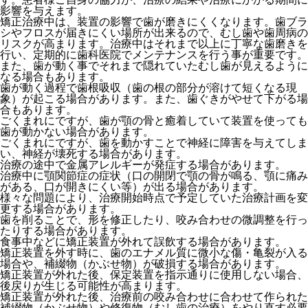
影響を与えます。
矯正治療中は、装置の影響で歯が磨きにくくなります。歯ブラ
シやフロスが届きにくい場所が出来るので、むし歯や歯周病の
リスクが高まります。治療中はそれまで以上に丁寧な歯磨きを
行い、定期的に歯科医院でメンテナンスを行う事が重要です。
また、歯が動く事でそれまで隠れていたむし歯が見えるように
なる場合もあります。
歯が動く過程で歯根吸収（歯の根の部分が溶けて短くなる現
象）が起こる場合があります。また、歯ぐきがやせて下がる場
合もあります。
ごくまれにですが、歯が顎の骨と癒着していて装置を使っても
歯が動かない場合があります。
ごくまれにですが、歯を動かすことで神経に障害を与えてしま
い、神経が壊死する場合があります。
治療の途中で金属アレルギーが発症する場合があります。
治療中に顎関節症の症状（口の開閉で顎の骨が鳴る、顎に痛み
がある、口が開きにくい等）が出る場合があります。
様々な問題により、治療開始時点で予定していた治療計画を変
更する場合があります。
歯を削ることで、形を修正したり、咬み合わせの微調整を行っ
たりする場合があります。
食事中などに矯正装置が外れて誤飲する場合があります。
矯正装置を外す時に、歯のエナメル質に微小な傷・亀裂が入る
場合や、補綴物（かぶせ物）が破損する場合があります。
矯正装置が外れた後、保定装置を指示通りに使用しない場合、
後戻りが生じる可能性が高まります。
矯正装置が外れた後、治療前の咬み合わせに合わせて作られた
補綴物（かぶせ物）や修復物（むし歯の治療）をやり直す必要