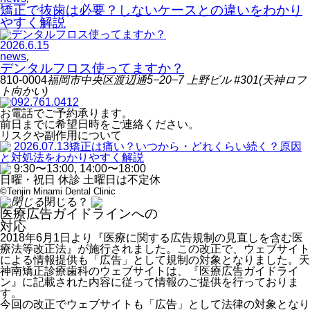
矯正で抜歯は必要？しないケースとの違いをわかり
やすく解説
2026.6.15
news
,
デンタルフロス使ってますか？
810-0004
福岡市中央区渡辺通
5−20−7
上野ビル
#301
(天神ロフ
ト向かい)
092.761.0412
お電話でご予約承ります。
前日までに希望日時をご連絡ください。
リスクや副作用について
2026.07.13
矯正は痛い？いつから・どれくらい続く？原因
と対処法をわかりやすく解説
9:30
〜
13:00, 14:00
〜
18:00
日曜・祝日 休診 土曜日は不定休
©Tenjin Minami Dental Clinic
閉じる？
医療広告ガイドラインへの
対応
2018年6月1日より『医療に関する広告規制の見直しを含む医
療法等改正法』が施行されました。この改正で、ウェブサイト
による情報提供も「広告」として規制の対象となりました。天
神南矯正診療歯科のウェブサイトは、『医療広告ガイドライ
ン』に記載された内容に従って情報のご提供を行っておりま
す。
今回の改正でウェブサイトも「広告」として法律の対象となり