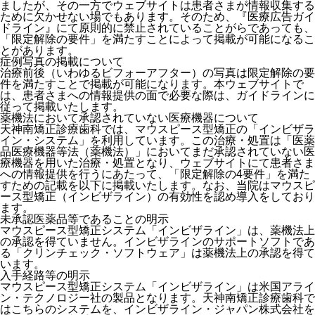
ましたが、その一方でウェブサイトは患者さまが情報収集する
ために欠かせない場でもあります。そのため、『医療広告ガイ
ドライン』にて原則的に禁止されていることがらであっても、
「限定解除の要件」を満たすことによって掲載が可能になるこ
とがあります。
症例写真の掲載について
治療前後（いわゆるビフォーアフター）の写真は限定解除の要
件を満たすことで掲載が可能になります。本ウェブサイトで
は、患者さまへの情報提供の面で必要な際は、ガイドラインに
従って掲載いたします。
薬機法において承認されていない医療機器について
天神南矯正診療歯科では、マウスピース型矯正の「インビザラ
イン・システム」を利用しています。この治療・処置は「医薬
品医療機器等法（薬機法）」においてまだ承認されていない医
療機器を用いた治療・処置となり、ウェブサイトにて患者さま
への情報提供を行うにあたって、「限定解除の4要件」を満た
すための記載を以下に掲載いたします。なお、当院はマウスピ
ース型矯正（インビザライン）の有効性を認め導入をしており
ます。
未承認医薬品等であることの明示
マウスピース型矯正システム「インビザライン」は、薬機法上
の承認を得ていません。インビザラインのサポートソフトであ
る「クリンチェック・ソフトウェア」は薬機法上の承認を得て
います。
入手経路等の明示
マウスピース型矯正システム「インビザライン」は米国アライ
ン・テクノロジー社の製品となります。天神南矯正診療歯科で
はこちらのシステムを、インビザライン・ジャパン株式会社を