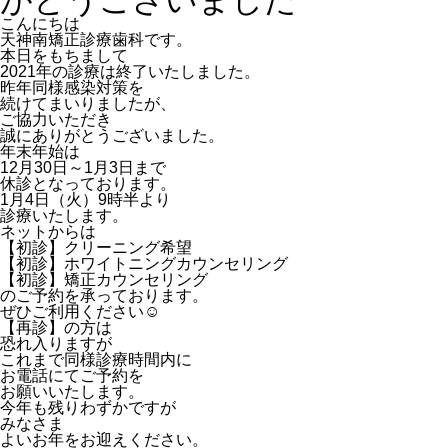
がとうございました
こんにちは
天神南矯正診療歯科です。
本日をもちまして
2021年の診療は終了いたしました。
昨年同様感染対策を
続けてまいりましたが、
ご協力いただき
誠にありがとうございました。
年末年始は
12月30日～1月3日まで
休診となっております。
1月4日（火）9時半より
診療いたします。
ネットからは
【初診】クリーニング希望
【初診】ホワイトニングカウンセリング
【初診】矯正カウンセリング
のご予約を承っております。
ぜひご利用ください☺
【再診】の方は
恐れ入りますが
これまで同様診療時間内に
お電話にてご予約を
お願いいたします。
今年も残りわずかですが
みなさま
よいお年をお迎えください。