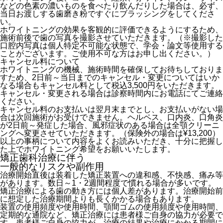
などの色素の濃いものを食べたり飲んだりした場合は、必ず、
当日お渡しする歯磨き粉ですぐにブラッシングをしてくださ
い。
ホワイトニングの効果を客観的に評価できるようにするため、
施術前後で歯の写真を撮影させていただきます。（※撮影した
口腔内写真は個人特定不可能な状態で、学会・論文等使用する
ことがございます。ご使用不可な方はお申し出ください。）
キャンセル料について
ホワイトニングの機械、施術時間を確保してお待ちしておりま
すため、2日前～当日までのキャンセル・変更についてはいか
なる場合もキャンセル料として税込3,500円をいただきます。
キャンセル・変更される場合は診察時間内にお電話にてご連絡
ください。
キャンセル料のお支払いは翌月末までとし、お支払いがない場
合は次回施術がお受けできません。ヘルペス、口内炎、口角炎
が2日前～発症した場合、風邪症状のある場合は全顎クリーニ
ングへ変更させていただきます。（保険外の場合は¥13,200）
以上の事柄について内容をよくお読みいただき、十分に把握し
た上でホワイトニング希望をお願いいたします。
矯正歯科治療に伴う
一般的なリスクや副作用
治療開始直後は装着した矯正装置への違和感、不快感、痛み等
があります。数日～1・2週間程度で慣れる場合が多いです。
矯正治療による歯の動き方には個人差があります。治療開始前
に想定した治療期間よりも長くかかる場合もあります。
装置の使用頻度や使用時間、顎間ゴムの使用頻度や使用時間、
定期的な通院など、矯正治療には患者様ご自身の協力が必要で
す。患者様ご自身の協力が、治療の結果や治療にかかる期間に