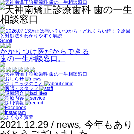
2026.07.13
矯正は痛い？いつから・どれくらい続く？原因
と対処法をわかりやすく解説
Scroll
かかりつけ医だからできる
歯の一生相談窓口。
2021.12.29 /
news
,
今年もあり