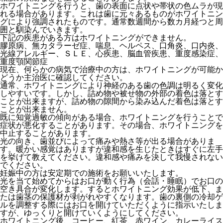
ホワイトニングを行うと、歯の表面に点状や帯状の色ムラが現
れる場合があります。これは歯に元々あるものがホワイトニン
グにより強調されたものです。通常数週間から数カ月経つと周
囲と馴染んでいきます。
下記の疾患がある方はホワイトニングができません。
膠原病、無カタラーゼ症、喘息、ヘルペス、口角炎、口内炎、
光線アレルギー、ＳＬＥ、心疾患、脳血管疾患、重度感染症、
重度顎関節症
現在、何らかの病気で治療中の方は、ホワイトニングが可能か
どうか主治医に確認してください。
通常、ホワイトニングにより神経のある歯の色調は明るく変化
しやすいです。しかし、詰め物や被せ物の外部の着色は落とす
ことが出来ますが、詰め物の隙間から染み込んだ着色は落とす
ことが出来ません。
既に知覚過敏の傾向がある場合、ホワイトニングを行うことで
症状が悪化することがあります。その場合、ホワイトニングを
中止することがあります。
光の向き、歯並びによって痛みや熱さ等が出る場合がありま
す。暖かい感覚はありますが違和感を生じたときはすぐに左手
を挙げて教えてください。違和感や痛みを決して我慢されない
でください。
妊娠中の方は安定期での施術をお願いいたします。
光を当て始めてからはお口が動く行為（会話・睡眠）でお口の
空き具合が変化します。するとホワイトニング効果が低下、ま
たは歯茎の保護材が剥がれやすくなります。歯の裏側の冷却ゲ
ルを調整する際にはお口を開けていただくように指示いたしま
すが、ゆっくりと開けていくようにしてください。
ホワイトニング後、コーヒー、紅茶、赤ワイン、カレーライス