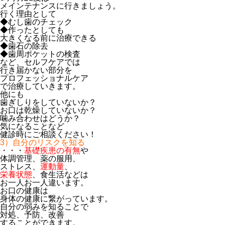
メインテナンスに行きましょう。
行く理由として
◆むし歯のチェック
◆作ったとしても
大きくなる前に治療できる
◆歯石の除去
◆歯周ポケットの検査
など、セルフケアでは
行き届かない部分を
プロフェッショナルケア
で治療していきます。
他にも
歯ぎしりをしていないか？
お口は乾燥していないか？
噛み合わせはどうか？
気になることなど
健診時にご相談ください！
3）自分のリスクを知る
・・・
基礎疾患の有無
や
体調管理、薬の服用、
ストレス、
運動量
、
栄養状態
、食生活などは
お一人お一人違います。
お口の健康は
身体の健康に繋がっています。
自分の弱みを知ることで
対処、予防、改善
することができます。