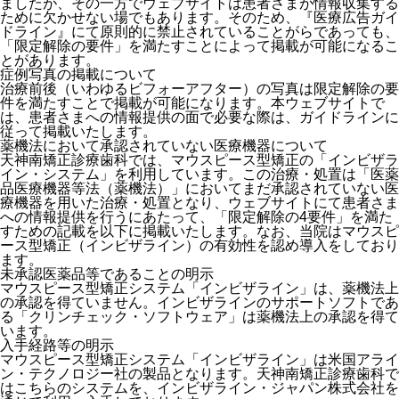
ましたが、その一方でウェブサイトは患者さまが情報収集する
ために欠かせない場でもあります。そのため、『医療広告ガイ
ドライン』にて原則的に禁止されていることがらであっても、
「限定解除の要件」を満たすことによって掲載が可能になるこ
とがあります。
症例写真の掲載について
治療前後（いわゆるビフォーアフター）の写真は限定解除の要
件を満たすことで掲載が可能になります。本ウェブサイトで
は、患者さまへの情報提供の面で必要な際は、ガイドラインに
従って掲載いたします。
薬機法において承認されていない医療機器について
天神南矯正診療歯科では、マウスピース型矯正の「インビザラ
イン・システム」を利用しています。この治療・処置は「医薬
品医療機器等法（薬機法）」においてまだ承認されていない医
療機器を用いた治療・処置となり、ウェブサイトにて患者さま
への情報提供を行うにあたって、「限定解除の4要件」を満た
すための記載を以下に掲載いたします。なお、当院はマウスピ
ース型矯正（インビザライン）の有効性を認め導入をしており
ます。
未承認医薬品等であることの明示
マウスピース型矯正システム「インビザライン」は、薬機法上
の承認を得ていません。インビザラインのサポートソフトであ
る「クリンチェック・ソフトウェア」は薬機法上の承認を得て
います。
入手経路等の明示
マウスピース型矯正システム「インビザライン」は米国アライ
ン・テクノロジー社の製品となります。天神南矯正診療歯科で
はこちらのシステムを、インビザライン・ジャパン株式会社を