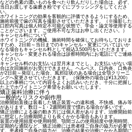
などの色素の濃いものを食べたり飲んだりした場合は、必ず、
当日お渡しする歯磨き粉ですぐにブラッシングをしてくださ
い。
ホワイトニングの効果を客観的に評価できるようにするため、
施術前後で歯の写真を撮影させていただきます。（※撮影した
口腔内写真は個人特定不可能な状態で、学会・論文等使用する
ことがございます。ご使用不可な方はお申し出ください。）
キャンセル料について
ホワイトニングの機械、施術時間を確保してお待ちしておりま
すため、2日前～当日までのキャンセル・変更についてはいか
なる場合もキャンセル料として税込3,500円をいただきます。
キャンセル・変更される場合は診察時間内にお電話にてご連絡
ください。
キャンセル料のお支払いは翌月末までとし、お支払いがない場
合は次回施術がお受けできません。ヘルペス、口内炎、口角炎
が2日前～発症した場合、風邪症状のある場合は全顎クリーニ
ングへ変更させていただきます。（保険外の場合は¥13,200）
以上の事柄について内容をよくお読みいただき、十分に把握し
た上でホワイトニング希望をお願いいたします。
矯正歯科治療に伴う
一般的なリスクや副作用
治療開始直後は装着した矯正装置への違和感、不快感、痛み等
があります。数日～1・2週間程度で慣れる場合が多いです。
矯正治療による歯の動き方には個人差があります。治療開始前
に想定した治療期間よりも長くかかる場合もあります。
装置の使用頻度や使用時間、顎間ゴムの使用頻度や使用時間、
定期的な通院など、矯正治療には患者様ご自身の協力が必要で
す。患者様ご自身の協力が、治療の結果や治療にかかる期間に