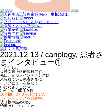
2021.12.13 /
cariology
,
患者さ
まインタビュー①
こんにちは
天神南矯正診療歯科です。
先日、定期メインテナンスに
来られている患者さまに
インタビューをさせて
いただきました☺
①Aさん：80才女性
16年間、2～3ヶ月に1度の
メインテナンスを継続中。
被せ物や詰め物の
治療はしていますが