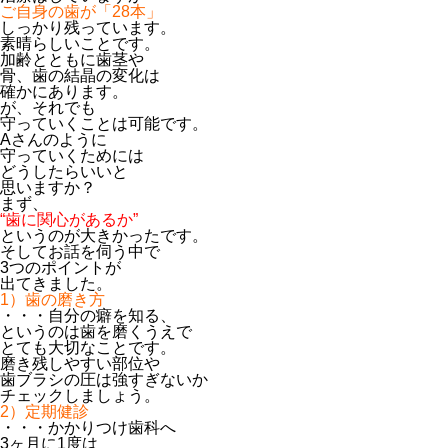
ご自身の歯が「28本」
しっかり残っています。
素晴らしいことです。
加齢とともに歯茎や
骨、歯の結晶の変化は
確かにあります。
が、それでも
守っていくことは可能です。
Aさんのように
守っていくためには
どうしたらいいと
思いますか？
まず、
“歯に関心があるか”
というのが大きかったです。
そしてお話を伺う中で
3つのポイントが
出てきました。
1）歯の磨き方
・・・自分の癖を知る、
というのは歯を磨くうえで
とても大切なことです。
磨き残しやすい部位や
歯ブラシの圧は強すぎないか
チェックしましょう。
2）定期健診
・・・かかりつけ歯科へ
3ヶ月に1度は