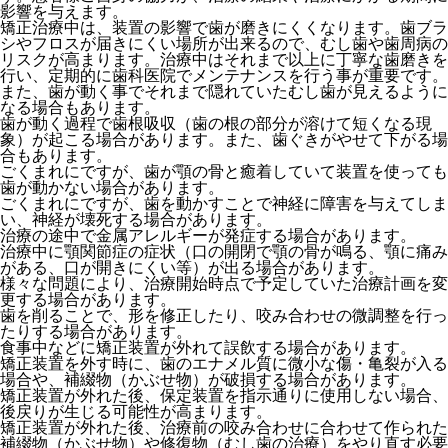
影響を与えます。
矯正治療中は、装置の影響で歯が磨きにくくなります。歯ブラ
シやフロスが届きにくい場所が出来るので、むし歯や歯周病の
リスクが高まります。治療中はそれまで以上に丁寧な歯磨きを
行い、定期的に歯科医院でメンテナンスを行う事が重要です。
また、歯が動く事でそれまで隠れていたむし歯が見えるように
なる場合もあります。
歯が動く過程で歯根吸収（歯の根の部分が溶けて短くなる現
象）が起こる場合があります。また、歯ぐきがやせて下がる場
合もあります。
ごくまれにですが、歯が顎の骨と癒着していて装置を使っても
歯が動かない場合があります。
ごくまれにですが、歯を動かすことで神経に障害を与えてしま
い、神経が壊死する場合があります。
治療の途中で金属アレルギーが発症する場合があります。
治療中に顎関節症の症状（口の開閉で顎の骨が鳴る、顎に痛み
がある、口が開きにくい等）が出る場合があります。
様々な問題により、治療開始時点で予定していた治療計画を変
更する場合があります。
歯を削ることで、形を修正したり、咬み合わせの微調整を行っ
たりする場合があります。
食事中などに矯正装置が外れて誤飲する場合があります。
矯正装置を外す時に、歯のエナメル質に微小な傷・亀裂が入る
場合や、補綴物（かぶせ物）が破損する場合があります。
矯正装置が外れた後、保定装置を指示通りに使用しない場合、
後戻りが生じる可能性が高まります。
矯正装置が外れた後、治療前の咬み合わせに合わせて作られた
補綴物（かぶせ物）や修復物（むし歯の治療）をやり直す必要