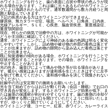
ホワイトニングを行うと、歯の表面に点状や帯状の色ムラが現
れる場合があります。これは歯に元々あるものがホワイトニン
グにより強調されたものです。通常数週間から数カ月経つと周
囲と馴染んでいきます。
下記の疾患がある方はホワイトニングができません。
膠原病、無カタラーゼ症、喘息、ヘルペス、口角炎、口内炎、
光線アレルギー、ＳＬＥ、心疾患、脳血管疾患、重度感染症、
重度顎関節症
現在、何らかの病気で治療中の方は、ホワイトニングが可能か
どうか主治医に確認してください。
通常、ホワイトニングにより神経のある歯の色調は明るく変化
しやすいです。しかし、詰め物や被せ物の外部の着色は落とす
ことが出来ますが、詰め物の隙間から染み込んだ着色は落とす
ことが出来ません。
既に知覚過敏の傾向がある場合、ホワイトニングを行うことで
症状が悪化することがあります。その場合、ホワイトニングを
中止することがあります。
光の向き、歯並びによって痛みや熱さ等が出る場合がありま
す。暖かい感覚はありますが違和感を生じたときはすぐに左手
を挙げて教えてください。違和感や痛みを決して我慢されない
でください。
妊娠中の方は安定期での施術をお願いいたします。
光を当て始めてからはお口が動く行為（会話・睡眠）でお口の
空き具合が変化します。するとホワイトニング効果が低下、ま
たは歯茎の保護材が剥がれやすくなります。歯の裏側の冷却ゲ
ルを調整する際にはお口を開けていただくように指示いたしま
すが、ゆっくりと開けていくようにしてください。
ホワイトニング後、コーヒー、紅茶、赤ワイン、カレーライス