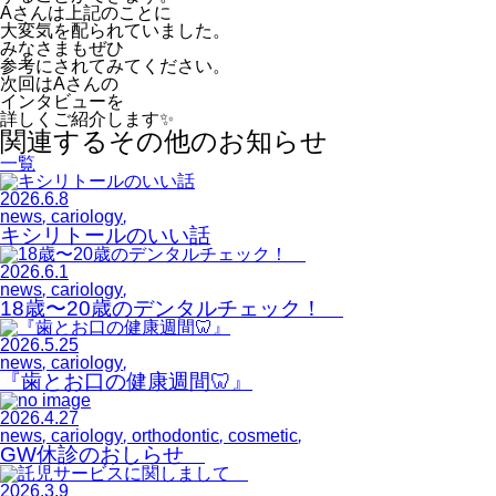
Aさんは上記のことに
大変気を配られていました。
みなさまもぜひ
参考にされてみてください。
次回はAさんの
インタビューを
詳しくご紹介します✨
関連するその他のお知らせ
一覧
2026.6.8
news
,
cariology
,
キシリトールのいい話
2026.6.1
news
,
cariology
,
18歳〜20歳のデンタルチェック！
2026.5.25
news
,
cariology
,
『歯とお口の健康週間🦷』
2026.4.27
news
,
cariology
,
orthodontic
,
cosmetic
,
GW休診のおしらせ
2026.3.9