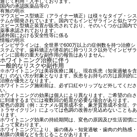
通じて利用・入手しております。
国内の承認医薬品等の
有無の明示
マウスピース型矯正（アライナー矯正）は様々なタイプ・シス
テムが開発されています。国内でもインビザラインと似たマウ
スピース型矯正装置が販売されており、そのいくつかは国内で
薬事承認されております。
諸外国における安全性等に係る
情報の明示
インビザラインは、全世界で600万以上の症例数を持つ治療シ
ステムです。歯科矯正が潜在的に持つリスク以外でインビザラ
インに固有の重大な副作用の報告はありません。
ホワイトニング治療に伴う
一般的なリスクや副作用
※ホワイトニングは美容医療に属し、
現在疾患（知覚過敏を含
む）のない方が対象
となります。疾患をお持ちの方は原則的に
治療が優先となります。
ホワイトニング施術前は、必ず口紅やリップなど外してくださ
い。
ホワイトニングの効果は個人により異なります。ご希望の白さ
に到達するまでには複数回の処置が必要な場合があります。
変色の原因（例：エナメル質形成不全、象牙質形成不全症、テ
トラサイクリン）によっては色調の改善が見込めないこともあ
ります。
ホワイトニング効果の持続期間は、変色の原因及び生活習慣に
よって変わります。
ホワイトニングにより、歯の痛み・知覚過敏・歯肉の灼熱感・
粘膜の潰瘍などを生じることがあります。