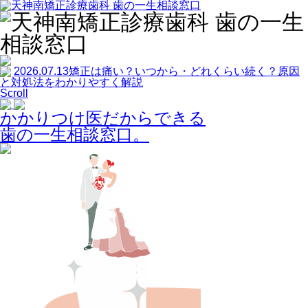
2026.07.13
矯正は痛い？いつから・どれくらい続く？原因
と対処法をわかりやすく解説
Scroll
かかりつけ医だからできる
歯の一生相談窓口。