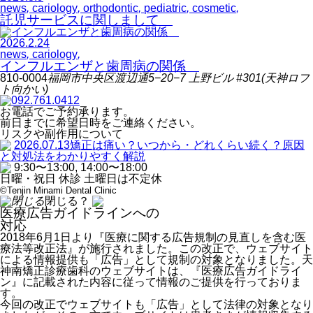
news
,
cariology
,
orthodontic
,
pediatric
,
cosmetic
,
託児サービスに関しまして
2026.2.24
news
,
cariology
,
インフルエンザと歯周病の関係
810-0004
福岡市中央区渡辺通
5−20−7
上野ビル
#301
(天神ロフ
ト向かい)
092.761.0412
お電話でご予約承ります。
前日までに希望日時をご連絡ください。
リスクや副作用について
2026.07.13
矯正は痛い？いつから・どれくらい続く？原因
と対処法をわかりやすく解説
9:30
〜
13:00, 14:00
〜
18:00
日曜・祝日 休診 土曜日は不定休
©Tenjin Minami Dental Clinic
閉じる？
医療広告ガイドラインへの
対応
2018年6月1日より『医療に関する広告規制の見直しを含む医
療法等改正法』が施行されました。この改正で、ウェブサイト
による情報提供も「広告」として規制の対象となりました。天
神南矯正診療歯科のウェブサイトは、『医療広告ガイドライ
ン』に記載された内容に従って情報のご提供を行っておりま
す。
今回の改正でウェブサイトも「広告」として法律の対象となり