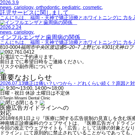
2026.3.9
news
,
cariology
,
orthodontic
,
pediatric
,
cosmetic
,
託児サービスに関しまして
こんにちは、 福岡・天神で矯正治療とホワイトニングに 力を
2026.2.24
news
,
cariology
,
インフルエンザと歯周病の関係
こんにちは、 福岡・天神で矯正治療とホワイトニングに 力を
810-0004
福岡市中央区渡辺通
5−20−7
上野ビル
#301
(天神ロフ
092.761.0412
お電話でご予約承ります。
前日までに希望日時をご連絡ください。
リスクや副作用について
重要なおしらせ
2026.07.13
矯正は痛い？いつから・どれくらい続く？原因と対
9:30
〜
13:00, 14:00
〜
18:00
日曜・祝日 休診 土曜日は不定休
©Tenjin Minami Dental Clinic
閉じる？
医療広告ガイドラインへの
対応
2018年6月1日より『医療に関する広告規制の見直しを含
神南矯正診療歯科のウェブサイトは、『医療広告ガイドライン
今回の改正でウェブサイトも「広告」として法律の対象となり
ドライン』にて原則的に禁止されていることがらであっても、