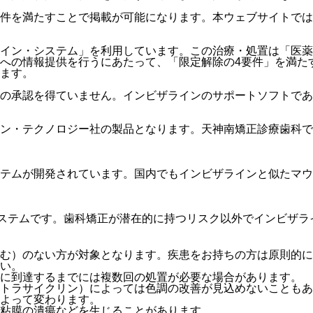
件を満たすことで掲載が可能になります。本ウェブサイトでは
イン・システム」を利用しています。この治療・処置は「医薬
への情報提供を行うにあたって、「限定解除の4要件」を満た
ます。
の承認を得ていません。インビザラインのサポートソフトであ
ン・テクノロジー社の製品となります。天神南矯正診療歯科で
テムが開発されています。国内でもインビザラインと似たマウ
システムです。歯科矯正が潜在的に持つリスク以外でインビザ
む）のない方が対象
となります。疾患をお持ちの方は原則的に
い。
さに到達するまでには複数回の処置が必要な場合があります。
トラサイクリン）によっては色調の改善が見込めないこともあ
よって変わります。
粘膜の潰瘍などを生じることがあります。