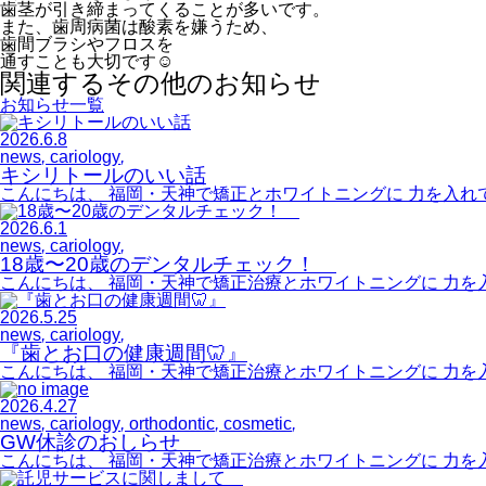
歯茎が引き締まってくることが多いです。
また、歯周病菌は酸素を嫌うため、
歯間ブラシやフロスを
通すことも大切です☺
関連するその他のお知らせ
お知らせ一覧
2026.6.8
news
,
cariology
,
キシリトールのいい話
こんにちは、 福岡・天神で矯正とホワイトニングに 力を入れ
2026.6.1
news
,
cariology
,
18歳〜20歳のデンタルチェック！
こんにちは、 福岡・天神で矯正治療とホワイトニングに 力を
2026.5.25
news
,
cariology
,
『歯とお口の健康週間🦷』
こんにちは、 福岡・天神で矯正治療とホワイトニングに 力を入
2026.4.27
news
,
cariology
,
orthodontic
,
cosmetic
,
GW休診のおしらせ
こんにちは、 福岡・天神で矯正治療とホワイトニングに 力を