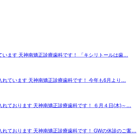
ています 天神南矯正診療歯科です！ 「キシリトールは歯…
入れています 天神南矯正診療歯科です！ 今年も6月より…
れております 天神南矯正診療歯科です！ ６月４日(木)～…
入れております 天神南矯正診療歯科です！ GWの休診のご案…