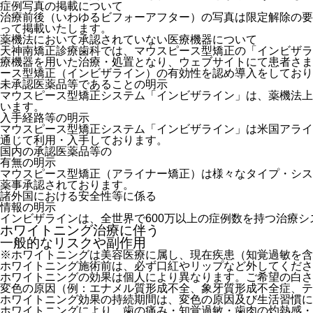
症例写真の掲載について
治療前後（いわゆるビフォーアフター）の写真は限定解除の要
って掲載いたします。
薬機法において承認されていない医療機器について
天神南矯正診療歯科では、マウスピース型矯正の「インビザラ
療機器を用いた治療・処置となり、ウェブサイトにて患者さま
ース型矯正（インビザライン）の有効性を認め導入をしており
未承認医薬品等であることの明示
マウスピース型矯正システム「インビザライン」は、薬機法上
います。
入手経路等の明示
マウスピース型矯正システム「インビザライン」は米国アライ
通じて利用・入手しております。
国内の承認医薬品等の
有無の明示
マウスピース型矯正（アライナー矯正）は様々なタイプ・シス
薬事承認されております。
諸外国における安全性等に係る
情報の明示
インビザラインは、全世界で600万以上の症例数を持つ治療
ホワイトニング治療に伴う
一般的なリスクや副作用
※ホワイトニングは美容医療に属し、
現在疾患（知覚過敏を含
ホワイトニング施術前は、必ず口紅やリップなど外してくださ
ホワイトニングの効果は個人により異なります。ご希望の白
変色の原因（例：エナメル質形成不全、象牙質形成不全症、テ
ホワイトニング効果の持続期間は、変色の原因及び生活習慣に
ホワイトニングにより、歯の痛み・知覚過敏・歯肉の灼熱感・