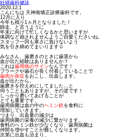
妊婦歯科健診
2020.12.1
こんにちは 天神南矯正診療歯科です。
12月に入り
今年も残り1ヵ月となりました！
師走、と言うように
年末に向けて忙しくなるかと思いますが
体調など崩されませんようご自愛くださいね。
スタッフ一同も寒さに負けないよう
気を引き締めてまいります☺
みなさん、歯磨きのときに歯茎から
血が出た経験はありませんか？
これは
歯周病のサイン
なんです！
プラークや歯石が長く付着していることで
歯肉が炎症
をおこし、出血します。
血が出たから、
歯磨きを控えめにしてました…と
伺うこともありますが、その逆です！
しっかり磨いてあげることが
とても重要です。
歯周病菌は血の中の
ヘミン鉄
を食料に
増加していきます。
つまり、出血量の減少は
歯周病菌の栄養の減少に繋がります。
食料のヘミン鉄が少なくなり、歯周病菌は
仲間を増やすことが難しくなります。
次第に出血も治まり、