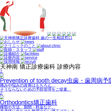
天神南 矯正診療歯科 診療内容
1.
Prevention of tooth decay
虫歯・歯周病予
痛みや悩みの改善はもちろん、
そうならないための予防管理をご提案。
2.
Orthodontics
矯正歯科
種類や方法、期間・料金など、