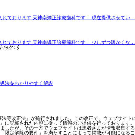
入れております 天神南矯正診療歯科です！ 現在提供させてい…
入れております 天神南矯正診療歯科です！ 少しずつ暖かくな…
ト向かい)
処法をわかりやすく解説
む医療法等改正法』が施行されました。この改正で、ウェブサイ
』に記載された内容に従って情報のご提供を行っております。
ましたが、その一方でウェブサイトは患者さまが情報収集する
「限定解除の要件」を満たすことによって掲載が可能になるこ