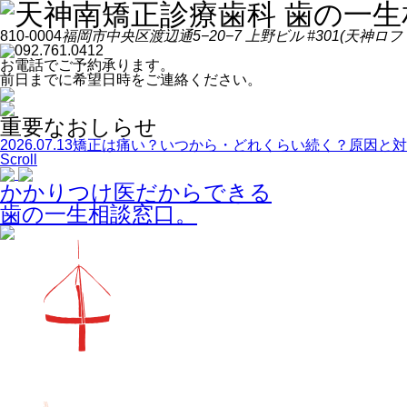
810-0004
福岡市中央区渡辺通
5−20−7
上野ビル
#301
(天神ロフ
092.761.0412
お電話でご予約承ります。
前日までに希望日時をご連絡ください。
重要なおしらせ
2026.07.13
矯正は痛い？いつから・どれくらい続く？原因と対
Scroll
かかりつけ医だからできる
歯の一生相談窓口。