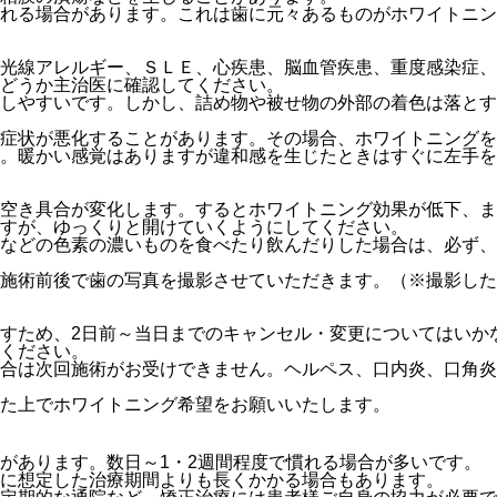
れる場合があります。これは歯に元々あるものがホワイトニン
光線アレルギー、ＳＬＥ、心疾患、脳血管疾患、重度感染症、
どうか主治医に確認してください。
しやすいです。しかし、詰め物や被せ物の外部の着色は落とす
症状が悪化することがあります。その場合、ホワイトニングを
。暖かい感覚はありますが違和感を生じたときはすぐに左手を
空き具合が変化します。するとホワイトニング効果が低下、ま
すが、ゆっくりと開けていくようにしてください。
スなどの色素の濃いものを食べたり飲んだりした場合は、必ず
施術前後で歯の写真を撮影させていただきます。（※撮影した
すため、2日前～当日までのキャンセル・変更についてはいかな
ください。
合は次回施術がお受けできません。ヘルペス、口内炎、口角炎
た上でホワイトニング希望をお願いいたします。
があります。数日～1・2週間程度で慣れる場合が多いです。
に想定した治療期間よりも長くかかる場合もあります。