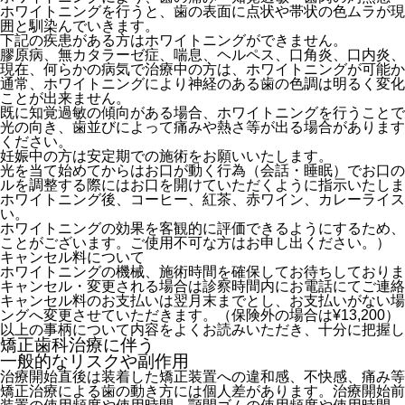
ホワイトニングを行うと、歯の表面に点状や帯状の色ムラが現
囲と馴染んでいきます。
下記の疾患がある方はホワイトニングができません。
膠原病、無カタラーゼ症、喘息、ヘルペス、口角炎、口内炎、
現在、何らかの病気で治療中の方は、ホワイトニングが可能か
通常、ホワイトニングにより神経のある歯の色調は明るく変化
ことが出来ません。
既に知覚過敏の傾向がある場合、ホワイトニングを行うことで
光の向き、歯並びによって痛みや熱さ等が出る場合があります
ください。
妊娠中の方は安定期での施術をお願いいたします。
光を当て始めてからはお口が動く行為（会話・睡眠）でお口の
ルを調整する際にはお口を開けていただくように指示いたしま
ホワイトニング後、コーヒー、紅茶、赤ワイン、カレーライ
い。
ホワイトニングの効果を客観的に評価できるようにするため、
ことがございます。ご使用不可な方はお申し出ください。）
キャンセル料について
ホワイトニングの機械、施術時間を確保してお待ちしておりま
キャンセル・変更される場合は診察時間内にお電話にてご連絡
キャンセル料のお支払いは翌月末までとし、お支払いがない場
ングへ変更させていただきます。（保険外の場合は¥13,200）
以上の事柄について内容をよくお読みいただき、十分に把握し
矯正歯科治療に伴う
一般的なリスクや副作用
治療開始直後は装着した矯正装置への違和感、不快感、痛み等
矯正治療による歯の動き方には個人差があります。治療開始前