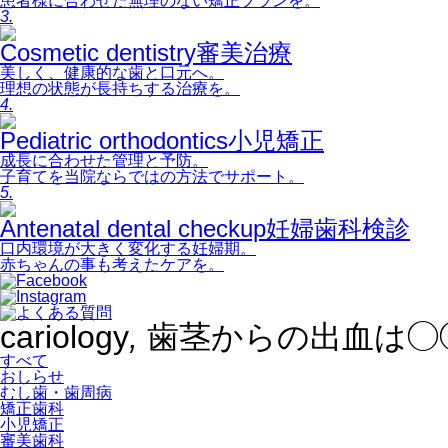
患者様に合わせた無理のない矯正プランを。
3.
Cosmetic dentistry
審美治療
美しく、健康的な歯と口元へ。
理想の状態が長持ちする治療を。
4.
Pediatric orthodontics
小児矯正
成長に合わせた管理と予防。
子育てを当院ならではの方法でサポート。
5.
Antenatal dental checkup
妊婦歯科検診
口内環境が大きく変化する妊婦期。
赤ちゃんの事も考えたケアを。
cariology
,
歯茎からの出血は◯
すべて
おしらせ
むし歯・歯周病
矯正歯科
小児矯正
審美歯科